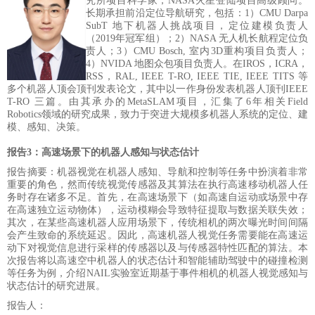
究所项目科学家，NASA火星登陆项目高级顾问。
长期承担前沿定位导航研究，包括：1）CMU Darpa
SubT 地下机器人挑战项目，定位建模负责人
（2019年冠军组）；2）NASA 无人机长航程定位负
责人；3）CMU Bosch, 室内3D重构项目负责人；
4）NVIDA 地图众包项目负责人。在IROS，ICRA，
RSS，RAL, IEEE T-RO, IEEE TIE, IEEE TITS 等
多个机器人顶会顶刊发表论文，其中以一作身份发表机器人顶刊IEEE
T-RO 三篇。由其承办的MetaSLAM项目，汇集了6年相关Field
Robotics领域的研究成果，致力于突进大规模多机器人系统的定位、建
模、感知、决策。
报告3：高速场景下的机器人感知与状态估计
报告摘要：机器视觉在机器人感知、导航和控制等任务中扮演着非常
重要的角色，然而传统视觉传感器及其算法在执行高速移动机器人任
务时存在诸多不足。首先，在高速场景下（如高速自运动或场景中存
在高速独立运动物体），运动模糊会导致特征提取与数据关联失效；
其次，在某些高速机器人应用场景下，传统相机的两次曝光时间间隔
会产生致命的系统延迟。因此，高速机器人视觉任务需要能在高速运
动下对视觉信息进行采样的传感器以及与传感器特性匹配的算法。本
次报告将以高速空中机器人的状态估计和智能辅助驾驶中的碰撞检测
等任务为例，介绍
NAIL实验室近期基于事件
相机的机器人视觉感知与
状态估计的研究进展。
报告
人：