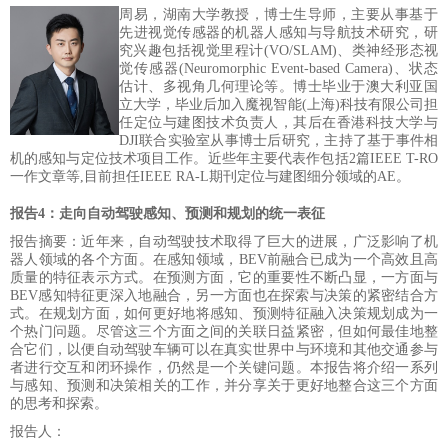
周易，湖南大学教授，博士生导师，主要从事基于
先进视觉传感器的机器人感知与导航技术研究，研
究兴趣包括视觉里程计
(VO/SLAM)、类神经形态视
觉传感器(Neuromorphic Event-based Camera)、状态
估计、多视角几何理论等。博士毕业于澳大利亚国
立大学，毕业后加入魔视智能(上海)科技有限公司担
任定位与建图技术负责人
，
其后在香港科技大学与
DJI联合实验室从事博士后研究
，
主持了基于事件相
机的感知与定位技术项目工作
。
近些年主要代表作包括
2篇IEEE T-RO
一作文章等,目前担任IEEE RA-L期刊定位与建图细分领域的AE。
报告4：走向自动驾驶感知、预测和规划的统一表征
报告摘要：近年来，自动驾驶技术取得了巨大的进展，广泛影响了机
器人领域的各个方面。在感知领域，
BEV前融合已成为一个高效且高
质量的特征表示方式。在预测方面，它的重要性不断凸显，一方面与
BEV感知特征更深入地融合，另一方面也在探索与决策的紧密结合方
式。在规划方面，如何更好地将感知、预测特征融入决策规划成为一
个热门问题。尽管这三个方面之间的关联日益紧密，但如何最佳地整
合它们，以便自动驾驶车辆可以在真实世界中与环境和其他交通参与
者进行交互和闭环操作，仍然是一个关键问题。本报告将介绍一系列
与感知、预测和决策相关的工作，并分享关
于更好地整合这三个方面
的思考和探索。
报告人：