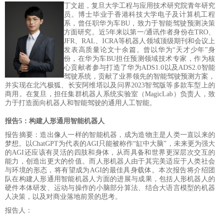
丁文超，复旦大学工程与应用技术研究院青年研究
员。博士毕业于香港科技大学电子及计算机工程
系，曾任职华为车
BU，致力于智能驾驶预测决策
方面研究。近5年来以第一/通讯作者身份在TRO、
JFR、RAL、ICRA等机器人领域顶级期刊和会议上
发表高质量论文十余篇。曾以华为“天才少年”身
份，在华为车BU担任预测领域技术专家，作为核
心贡献者参与打造了华为ADS1.0以及ADS2.0智能
驾驶系统，贡献了业界领先的智能驾驶预测方案，
并实现在北汽极狐、长安阿维塔以及问界2023智驾版等多款车型上的
商用。在复旦，担任集群机器人系
统实验室（
MagicLab）负责人，致
力于打造面向机器人和智能驾驶的通用人工智能。
报告5：构建人形通用智能机器人
报告摘要：造出像人一样的智能机器，成为造物主是人类一直以来的
梦想。以
ChatGPT为代表的AGI只能被称作“缸中大脑”，未来更为强大
的AGI还应该有灵活的四肢和身体，从而具备和世界更深层次交互的
能力，创造出更大的价值。而人形机器人由于其完美适应于人类社会
与环境的形态，将有望成为AGI的最佳具身载体。本次报告将介绍团
队在构建人形通用智能机器人方面的进展与成果，包括人形机器人的
硬件本体研发、运动与操作的小脑部分算法、结合大语言模型的机器
人决策，以及对商业落地前景的思考。
报告人：