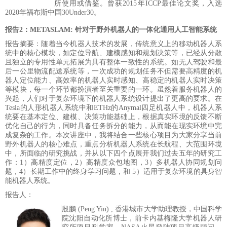
所使用或借鉴。曾获2015年ICCP最佳论文奖，入选
2020年福布斯中国30Under30。
报告2：
METASLAM: 针对于野外机器人的一体化通用人工智能系统
报告摘要：随着当今机器人技术的发展，传统意义上的移动机器人系
统中的核心模块，如定位导航、建模感知和规划决策等，已经从分散
且独立的专用性单元拓展为具有整体一致性的系统。如无人驾驶和最
后一公里物流配送系统等，一次成功的规划任务不但需要高精度的机
器人定位能力、高效率的机器人实时感知、高稳定的机器人实时决策
等模块，每一个环节都扮演者至关重要的一环。虽然着服务机器人的
兴起，人们对于复杂环境下的机器人系统设计提出了更高的要求。在
Tesla的人形机器人系统中和ETHz的Anymal四足机器人中，机器人系
统要在基本定位、建模、决策功
能基础上，根据真实环境的反馈不断
优化自己的行为，同时具备任务拆分的能力，从而能在现实环境中完
成复杂的工作。本次讲座中，我将结合一些核心项目为大家分享当前
野外机器人的核心难点，重点分析机器人系统在长航程、大范围环境
中，所面临的研究挑战，并从以下四个点展开我们过去五年的研究工
作：
1）高精度定位，2）高精度众包地图，3）多机器人协同规划问
题，4）长期工作中的终身学习问题，和 5）适用于复杂环境的具身智
能机器人系统。
报告人：
殷鹏
(Peng Yin) , 香港城市大学助理教授，中国科学
院沈阳自动化所博士，前卡内基梅隆大学机器人研