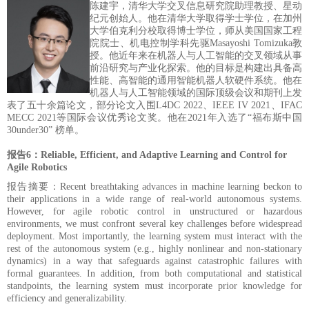
陈建宇，清华大学交叉信息研究院助理教授、星动
纪元创始人。他在清华大学取得学士学位，在加州
大学伯克利分校取得博士学位，师从美国国家工程
院院士、机电控制学科先驱
Masayoshi Tomizuka教
授。他近年来在机器人与人工智能的交叉领域从事
前沿研究与产业化探索。他的目标是构建出具备高
性能、高智能的通用智能机器人软硬件系统。他在
机器人与人工智能领域的国际顶级会议和期刊上发
表了五十余篇论文，部分论文入围L4DC 2022、IEEE IV 2021、IFAC
MECC 2021等国际会议优秀论文奖。他在2021年入
选了
“福布斯中国
30under30” 榜单。
报告6：
Reliable, Efficient, and Adaptive Learning and Control for
Agile Robotics
报告摘要：
Recent breathtaking advances in machine learning beckon to
their applications in a wide range of real-world autonomous systems.
However, for agile robotic control in unstructured or hazardous
environments, we must confront several key challenges before widespread
deployment. Most importantly, the learning system must interact with the
rest of the autonomous system (e.g., highly nonlinear and non-stationary
dynamics) in a way that safeguards against catastrophic failures with
formal guarantees. In addition, from both computational and statistical
standpoints, the learning system must incorporate prior knowledge for
efficiency and generalizability.