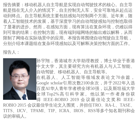
报告摘要：移动机器人自主导航是实现自动驾驶技术的核心。自主导
航是指在无人介入的情况下，自主控制无人车，安全可靠地从起点运
动到终点。自主导航系统主要包括感知与控制两个方面。近年来，随
着人工智能技术的发展，基于深度学习的自动驾驶感知与控制也取得
了显著的进步。然而，在感知方面，现有算法在复杂环境，仍难以得
到可靠的结果；在控制方面，现有端到端网络的输出难以解释，从而
限制了网络在实际场景中的应用。本报告将围绕自动驾驶自主导航，
分别介绍本课题组在复杂环境感知以及可解释决策控制方面的工作。
报告人：
孙宇翔，香港城市大学助理教授，博士毕业于香港
中文大学，其主要研究方向有机器人与人工智能、
自动驾驶、移动机器人、自主导航等。
在机器人、人工智能等领域发表论文
70余篇，
Google scholar引用次数2100余次，并于2022年入选
百度AI华人青年学者榜全球50强，以及斯坦福大学
全球Top2%高引科学家。
他以第一作者身份获
得
IEEE-ROBIO 2019 会议最佳论文奖和 IEEE-
ROBIO 2015 会议最佳学生论文入围奖
，并
担任
TRO、RA-L、TASE、
TITS、IJCV、TPAMI、TIP、ICRA、IROS、RSS等多个知名期刊和会
议的审稿人。