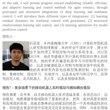
In this talk, I will present progress toward establishing reliable, efficient,
and adaptive learning and control methods for agile robotics, through
principled and structured integrations of deep learning and nonlinear
control. I will introduce three different types of integrations: (1) learning
residual dynamics for nonlinear control with guarantees; (2) structured
reinforcement learning and control; and (3) learning optimizers for model
predictive control.
报告人：
石冠亚，卡内基梅隆大学（
CMU）计算机学院机器
人研究所助理教授，本科毕业于清华大学，博士毕
业于加州理工学院控制与动力系统专业。2022至
2023年，他在华盛顿大学计算机学院担任博士后研
究员。他的学术兴趣是机器学习与控制理论的结
合，以及在敏捷机器人控制与智能决策中的应用。
他的具体研究内容包括模型预测控制、自适应控
制、鲁棒控制、强化学习、在线学习，以及表征学习和元学习，应用
包括无人机、足式机器人、无人车，以及多智能体系统。
报告7：
复杂场景下的移动机器人实时规划与感知耦合规划
报告摘要：近年来，自主移动机器人技术迅猛发展，在状态估计、运
动规划、地图重建等领域取得了显著的进步。然而，面对高度非线性
和高维度的系统，高效且鲁棒的运动规划仍然是一个具有挑战性的任
务，特别是在复杂环境中实现灵活且安全的运动。同时，许多应用场