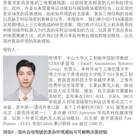
景要求更高质量的三维重建地图，以获得更高精度的几何和纹理信
息。此外，许多任务需要将运动规划与感知模块紧密结合，以实现对
复杂场景的高效感知，如未知环境的自主探索、复杂三维结构的巡检
以及缺乏特征场景的鲁棒定位等。本报告中，我们将介绍
STAR课题组
近期围绕以上三方面挑战的研究进展。我们将讨论以无人机吊载系统
和移动操作机器人为代表的实时运动规划的方法，以及基于混合表征
的地图重建方法。此外我们还将分享如何整合感知和规划模块，以实
现对复杂环境的高效感知。
报告人：
周博宇，中山大学人工智能学院助理教授，
STAR课题组（SmarT Autonomous Robotics
Group）负责人。本科毕业于上海交通大学，
博士毕业于香港科技大学电子与计算机工程
系。曾获香港科技大学卓越学术奖，上海市
优秀毕业生等荣誉。主要从事无人机、移动
机器人自主导航、规划、自主探索与重建相
关研究。近年来在TRO、RAL、ICRA、IROS
等机器人邻域顶级期刊和会议发表论文二十
余篇，其中第一/通讯作者12篇。多个工作被列为TRO、RAL 最受欢迎
论文（最高排名第一），多次被 IEEE Spectrum 等知名科技媒体报
道。以第一作者完成的无人机运动规划、自主探
索开源项目
Fast-
Planner，FUEL 等在Github 累计获得 star 超过 2500 次。
报告8：面向自动驾驶的复杂环境感知与可解释决策控制